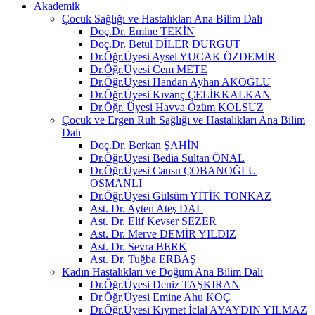
Akademik
Çocuk Sağlığı ve Hastalıkları Ana Bilim Dalı
Doç.Dr. Emine TEKİN
Doç.Dr. Betül DİLER DURGUT
Dr.Öğr.Üyesi Aysel YUCAK ÖZDEMİR
Dr.Öğr.Üyesi Cem METE
Dr.Öğr.Üyesi Handan Ayhan AKOĞLU
Dr.Öğr.Üyesi Kıvanç ÇELİKKALKAN
Dr.Öğr. Üyesi Havva Özüm KOLSUZ
Çocuk ve Ergen Ruh Sağlığı ve Hastalıkları Ana Bilim
Dalı
Doç.Dr. Berkan ŞAHİN
Dr.Öğr.Üyesi Bedia Sultan ÖNAL
Dr.Öğr.Üyesi Cansu ÇOBANOĞLU
OSMANLI
Dr.Öğr.Üyesi Gülsüm YİTİK TONKAZ
Ast. Dr. Ayten Ateş DAL
Ast. Dr. Elif Kevser SEZER
Ast. Dr. Merve DEMİR YILDIZ
Ast. Dr. Sevra BERK
Ast. Dr. Tuğba ERBAŞ
Kadın Hastalıkları ve Doğum Ana Bilim Dalı
Dr.Öğr.Üyesi Deniz TAŞKIRAN
Dr.Öğr.Üyesi Emine Ahu KOÇ
Dr.Öğr.Üyesi Kıymet İclal AYAYDIN YILMAZ