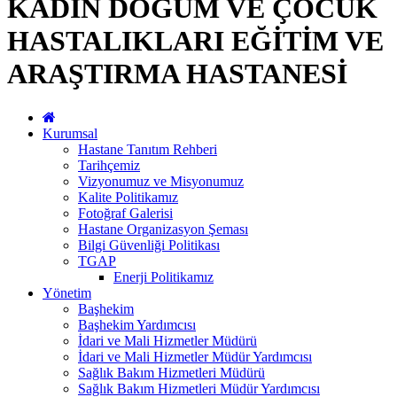
KADIN DOĞUM VE ÇOCUK
HASTALIKLARI EĞİTİM VE
ARAŞTIRMA HASTANESİ
Kurumsal
Hastane Tanıtım Rehberi
Tarihçemiz
Vizyonumuz ve Misyonumuz
Kalite Politikamız
Fotoğraf Galerisi
Hastane Organizasyon Şeması
Bilgi Güvenliği Politikası
TGAP
Enerji Politikamız
Yönetim
Başhekim
Başhekim Yardımcısı
İdari ve Mali Hizmetler Müdürü
İdari ve Mali Hizmetler Müdür Yardımcısı
Sağlık Bakım Hizmetleri Müdürü
Sağlık Bakım Hizmetleri Müdür Yardımcısı