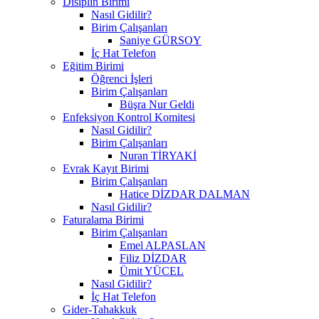
Disiplin Birimi
Nasıl Gidilir?
Birim Çalışanları
Saniye GÜRSOY
İç Hat Telefon
Eğitim Birimi
Öğrenci İşleri
Birim Çalışanları
Büşra Nur Geldi
Enfeksiyon Kontrol Komitesi
Nasıl Gidilir?
Birim Çalışanları
Nuran TİRYAKİ
Evrak Kayıt Birimi
Birim Çalışanları
Hatice DİZDAR DALMAN
Nasıl Gidilir?
Faturalama Birimi
Birim Çalışanları
Emel ALPASLAN
Filiz DİZDAR
Ümit YÜCEL
Nasıl Gidilir?
İç Hat Telefon
Gider-Tahakkuk