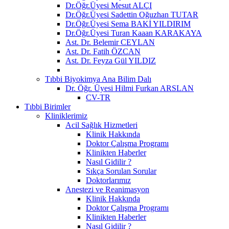
Dr.Öğr.Üyesi Mesut ALÇI
Dr.Öğr.Üyesi Sadettin Oğuzhan TUTAR
Dr.Öğr.Üyesi Sema BAKİ YILDIRIM
Dr.Öğr.Üyesi Turan Kaaan KARAKAYA
Ast. Dr. Belemir CEYLAN
Ast. Dr. Fatih ÖZCAN
Ast. Dr. Feyza Gül YILDIZ
Tıbbi Biyokimya Ana Bilim Dalı
Dr. Öğr. Üyesi Hilmi Furkan ARSLAN
CV-TR
Tıbbi Birimler
Kliniklerimiz
Acil Sağlık Hizmetleri
Klinik Hakkında
Doktor Çalışma Programı
Klinikten Haberler
Nasıl Gidilir ?
Sıkça Sorulan Sorular
Doktorlarımız
Anestezi ve Reanimasyon
Klinik Hakkında
Doktor Çalışma Programı
Klinikten Haberler
Nasıl Gidilir ?