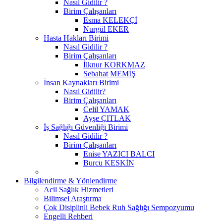
Nasıl Gidilir ?
Birim Çalışanları
Esma KELEKÇİ
Nurgül EKER
Hasta Hakları Birimi
Nasıl Gidilir ?
Birim Çalışanları
İlknur KORKMAZ
Sebahat MEMİŞ
İnsan Kaynakları Birimi
Nasıl Gidilir?
Birim Çalışanları
Celil YAMAK
Ayşe ÇITLAK
İş Sağlığı Güvenliği Birimi
Nasıl Gidilir ?
Birim Çalışanları
Enise YAZICI BALCI
Burcu KESKİN
Bilgilendirme & Yönlendirme
Acil Sağlık Hizmetleri
Bilimsel Araştırma
Çok Disiplinli Bebek Ruh Sağlığı Sempozyumu
Engelli Rehberi