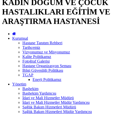
KADIN DOĞUM VE ÇOCUK
HASTALIKLARI EĞİTİM VE
ARAŞTIRMA HASTANESİ
Kurumsal
Hastane Tanıtım Rehberi
Tarihçemiz
Vizyonumuz ve Misyonumuz
Kalite Politikamız
Fotoğraf Galerisi
Hastane Organizasyon Şeması
Bilgi Güvenliği Politikası
TGAP
Enerji Politikamız
Yönetim
Başhekim
Başhekim Yardımcısı
İdari ve Mali Hizmetler Müdürü
İdari ve Mali Hizmetler Müdür Yardımcısı
Sağlık Bakım Hizmetleri Müdürü
Sağlık Bakım Hizmetleri Müdür Yardımcısı