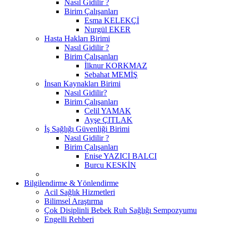
Nasıl Gidilir ?
Birim Çalışanları
Esma KELEKÇİ
Nurgül EKER
Hasta Hakları Birimi
Nasıl Gidilir ?
Birim Çalışanları
İlknur KORKMAZ
Sebahat MEMİŞ
İnsan Kaynakları Birimi
Nasıl Gidilir?
Birim Çalışanları
Celil YAMAK
Ayşe ÇITLAK
İş Sağlığı Güvenliği Birimi
Nasıl Gidilir ?
Birim Çalışanları
Enise YAZICI BALCI
Burcu KESKİN
Bilgilendirme & Yönlendirme
Acil Sağlık Hizmetleri
Bilimsel Araştırma
Çok Disiplinli Bebek Ruh Sağlığı Sempozyumu
Engelli Rehberi