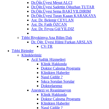
Dr.Öğr.Üyesi Mesut ALÇI
Dr.Öğr.Üyesi Sadettin Oğuzhan TUTAR
Dr.Öğr.Üyesi Sema BAKİ YILDIRIM
Dr.Öğr.Üyesi Turan Kaaan KARAKAYA
Ast. Dr. Belemir CEYLAN
Ast. Dr. Fatih ÖZCAN
Ast. Dr. Feyza Gül YILDIZ
Tıbbi Biyokimya Ana Bilim Dalı
Dr. Öğr. Üyesi Hilmi Furkan ARSLAN
CV-TR
Tıbbi Birimler
Kliniklerimiz
Acil Sağlık Hizmetleri
Klinik Hakkında
Doktor Çalışma Programı
Klinikten Haberler
Nasıl Gidilir ?
Sıkça Sorulan Sorular
Doktorlarımız
Anestezi ve Reanimasyon
Klinik Hakkında
Doktor Çalışma Programı
Klinikten Haberler
Nasıl Gidilir ?