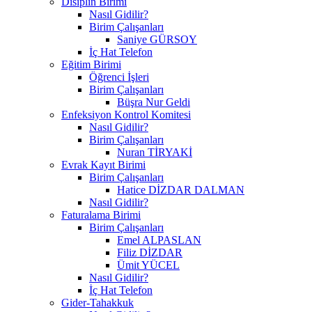
Disiplin Birimi
Nasıl Gidilir?
Birim Çalışanları
Saniye GÜRSOY
İç Hat Telefon
Eğitim Birimi
Öğrenci İşleri
Birim Çalışanları
Büşra Nur Geldi
Enfeksiyon Kontrol Komitesi
Nasıl Gidilir?
Birim Çalışanları
Nuran TİRYAKİ
Evrak Kayıt Birimi
Birim Çalışanları
Hatice DİZDAR DALMAN
Nasıl Gidilir?
Faturalama Birimi
Birim Çalışanları
Emel ALPASLAN
Filiz DİZDAR
Ümit YÜCEL
Nasıl Gidilir?
İç Hat Telefon
Gider-Tahakkuk