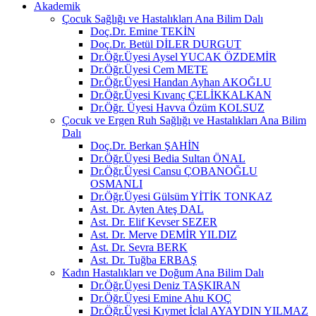
Akademik
Çocuk Sağlığı ve Hastalıkları Ana Bilim Dalı
Doç.Dr. Emine TEKİN
Doç.Dr. Betül DİLER DURGUT
Dr.Öğr.Üyesi Aysel YUCAK ÖZDEMİR
Dr.Öğr.Üyesi Cem METE
Dr.Öğr.Üyesi Handan Ayhan AKOĞLU
Dr.Öğr.Üyesi Kıvanç ÇELİKKALKAN
Dr.Öğr. Üyesi Havva Özüm KOLSUZ
Çocuk ve Ergen Ruh Sağlığı ve Hastalıkları Ana Bilim
Dalı
Doç.Dr. Berkan ŞAHİN
Dr.Öğr.Üyesi Bedia Sultan ÖNAL
Dr.Öğr.Üyesi Cansu ÇOBANOĞLU
OSMANLI
Dr.Öğr.Üyesi Gülsüm YİTİK TONKAZ
Ast. Dr. Ayten Ateş DAL
Ast. Dr. Elif Kevser SEZER
Ast. Dr. Merve DEMİR YILDIZ
Ast. Dr. Sevra BERK
Ast. Dr. Tuğba ERBAŞ
Kadın Hastalıkları ve Doğum Ana Bilim Dalı
Dr.Öğr.Üyesi Deniz TAŞKIRAN
Dr.Öğr.Üyesi Emine Ahu KOÇ
Dr.Öğr.Üyesi Kıymet İclal AYAYDIN YILMAZ