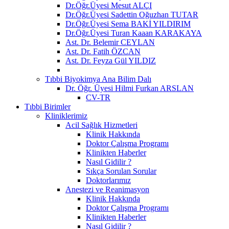
Dr.Öğr.Üyesi Mesut ALÇI
Dr.Öğr.Üyesi Sadettin Oğuzhan TUTAR
Dr.Öğr.Üyesi Sema BAKİ YILDIRIM
Dr.Öğr.Üyesi Turan Kaaan KARAKAYA
Ast. Dr. Belemir CEYLAN
Ast. Dr. Fatih ÖZCAN
Ast. Dr. Feyza Gül YILDIZ
Tıbbi Biyokimya Ana Bilim Dalı
Dr. Öğr. Üyesi Hilmi Furkan ARSLAN
CV-TR
Tıbbi Birimler
Kliniklerimiz
Acil Sağlık Hizmetleri
Klinik Hakkında
Doktor Çalışma Programı
Klinikten Haberler
Nasıl Gidilir ?
Sıkça Sorulan Sorular
Doktorlarımız
Anestezi ve Reanimasyon
Klinik Hakkında
Doktor Çalışma Programı
Klinikten Haberler
Nasıl Gidilir ?