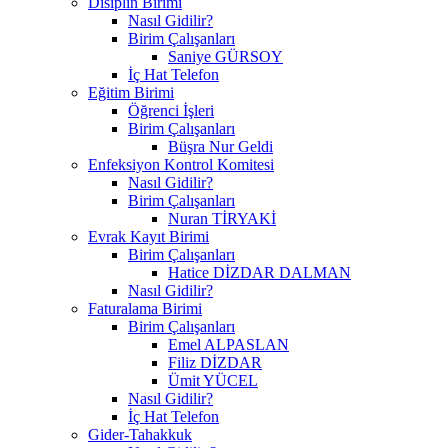
Disiplin Birimi
Nasıl Gidilir?
Birim Çalışanları
Saniye GÜRSOY
İç Hat Telefon
Eğitim Birimi
Öğrenci İşleri
Birim Çalışanları
Büşra Nur Geldi
Enfeksiyon Kontrol Komitesi
Nasıl Gidilir?
Birim Çalışanları
Nuran TİRYAKİ
Evrak Kayıt Birimi
Birim Çalışanları
Hatice DİZDAR DALMAN
Nasıl Gidilir?
Faturalama Birimi
Birim Çalışanları
Emel ALPASLAN
Filiz DİZDAR
Ümit YÜCEL
Nasıl Gidilir?
İç Hat Telefon
Gider-Tahakkuk