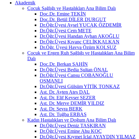
Akademik
Çocuk Sağlığı ve Hastalıkları Ana Bilim Dalı
Doç.Dr. Emine TEKİN
Doç.Dr. Betül DİLER DURGUT
Dr.Öğr.Üyesi Aysel YUCAK ÖZDEMİR
Dr.Öğr.Üyesi Cem METE
Dr.Öğr.Üyesi Handan Ayhan AKOĞLU
Dr.Öğr.Üyesi Kıvanç ÇELİKKALKAN
Dr.Öğr. Üyesi Havva Özüm KOLSUZ
Çocuk ve Ergen Ruh Sağlığı ve Hastalıkları Ana Bilim
Dalı
Doç.Dr. Berkan ŞAHİN
Dr.Öğr.Üyesi Bedia Sultan ÖNAL
Dr.Öğr.Üyesi Cansu ÇOBANOĞLU
OSMANLI
Dr.Öğr.Üyesi Gülsüm YİTİK TONKAZ
Ast. Dr. Ayten Ateş DAL
Ast. Dr. Elif Kevser SEZER
Ast. Dr. Merve DEMİR YILDIZ
Ast. Dr. Sevra BERK
Ast. Dr. Tuğba ERBAŞ
Kadın Hastalıkları ve Doğum Ana Bilim Dalı
Dr.Öğr.Üyesi Deniz TAŞKIRAN
Dr.Öğr.Üyesi Emine Ahu KOÇ
Dr.Öğr.Üyesi Kıymet İclal AYAYDIN YILMAZ