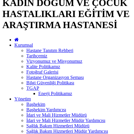
KADIN DOĞUM VE ÇOCUK
HASTALIKLARI EĞİTİM VE
ARAŞTIRMA HASTANESİ
Kurumsal
Hastane Tanıtım Rehberi
Tarihçemiz
Vizyonumuz ve Misyonumuz
Kalite Politikamız
Fotoğraf Galerisi
Hastane Organizasyon Şeması
Bilgi Güvenliği Politikası
TGAP
Enerji Politikamız
Yönetim
Başhekim
Başhekim Yardımcısı
İdari ve Mali Hizmetler Müdürü
İdari ve Mali Hizmetler Müdür Yardımcısı
Sağlık Bakım Hizmetleri Müdürü
Sağlık Bakım Hizmetleri Müdür Yardımcısı