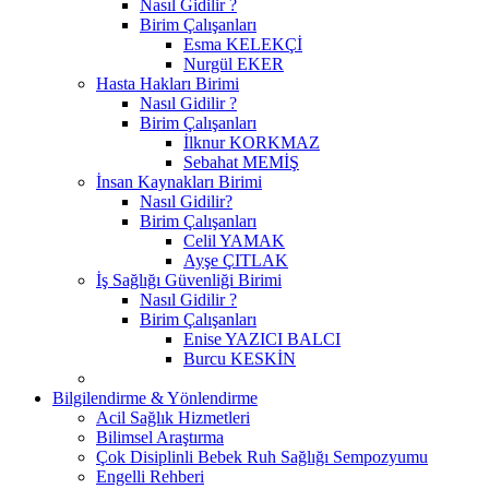
Nasıl Gidilir ?
Birim Çalışanları
Esma KELEKÇİ
Nurgül EKER
Hasta Hakları Birimi
Nasıl Gidilir ?
Birim Çalışanları
İlknur KORKMAZ
Sebahat MEMİŞ
İnsan Kaynakları Birimi
Nasıl Gidilir?
Birim Çalışanları
Celil YAMAK
Ayşe ÇITLAK
İş Sağlığı Güvenliği Birimi
Nasıl Gidilir ?
Birim Çalışanları
Enise YAZICI BALCI
Burcu KESKİN
Bilgilendirme & Yönlendirme
Acil Sağlık Hizmetleri
Bilimsel Araştırma
Çok Disiplinli Bebek Ruh Sağlığı Sempozyumu
Engelli Rehberi