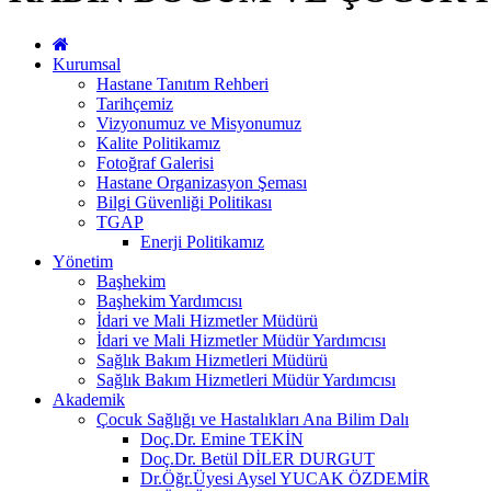
Kurumsal
Hastane Tanıtım Rehberi
Tarihçemiz
Vizyonumuz ve Misyonumuz
Kalite Politikamız
Fotoğraf Galerisi
Hastane Organizasyon Şeması
Bilgi Güvenliği Politikası
TGAP
Enerji Politikamız
Yönetim
Başhekim
Başhekim Yardımcısı
İdari ve Mali Hizmetler Müdürü
İdari ve Mali Hizmetler Müdür Yardımcısı
Sağlık Bakım Hizmetleri Müdürü
Sağlık Bakım Hizmetleri Müdür Yardımcısı
Akademik
Çocuk Sağlığı ve Hastalıkları Ana Bilim Dalı
Doç.Dr. Emine TEKİN
Doç.Dr. Betül DİLER DURGUT
Dr.Öğr.Üyesi Aysel YUCAK ÖZDEMİR