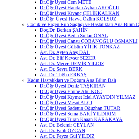
Dr.Öğr.Üyesi Cem METE
Dr.Öğr.Üyesi Handan Ayhan AKOĞLU
Dr.Öğr.Üyesi Kıvanç ÇELİKKALKAN
Dr.Öğr. Üyesi Havva Özüm KOLSUZ
Çocuk ve Ergen Ruh Sağlığı ve Hastalıkları Ana Bilim D
Doç.Dr. Berkan ŞAHİN
Dr.Öğr.Üyesi Bedia Sultan ÖNAL
Dr.Öğr.Üyesi Cansu ÇOBANOĞLU OSMANLI
Dr.Öğr.Üyesi Gülsüm YİTİK TONKAZ
Ast. Dr. Ayten Ateş DAL
Ast. Dr. Elif Kevser SEZER
Ast. Dr. Merve DEMİR YILDIZ
Ast. Dr. Sevra BERK
Ast. Dr. Tuğba ERBAŞ
Kadın Hastalıkları ve Doğum Ana Bilim Dalı
Dr.Öğr.Üyesi Deniz TAŞKIRAN
Dr.Öğr.Üyesi Emine Ahu KOÇ
Dr.Öğr.Üyesi Kıymet İclal AYAYDIN YILMAZ
Dr.Öğr.Üyesi Mesut ALÇI
Dr.Öğr.Üyesi Sadettin Oğuzhan TUTAR
Dr.Öğr.Üyesi Sema BAKİ YILDIRIM
Dr.Öğr.Üyesi Turan Kaaan KARAKAYA
Ast. Dr. Belemir CEYLAN
Ast. Dr. Fatih ÖZCAN
Ast. Dr. Feyza Gül YILDIZ