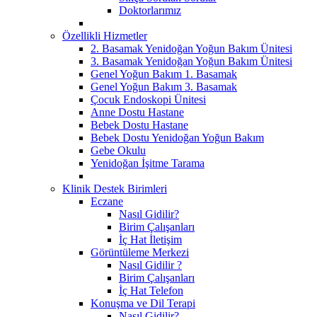
Doktorlarımız
Özellikli Hizmetler
2. Basamak Yenidoğan Yoğun Bakım Ünitesi
3. Basamak Yenidoğan Yoğun Bakım Ünitesi
Genel Yoğun Bakım 1. Basamak
Genel Yoğun Bakım 3. Basamak
Çocuk Endoskopi Ünitesi
Anne Dostu Hastane
Bebek Dostu Hastane
Bebek Dostu Yenidoğan Yoğun Bakım
Gebe Okulu
Yenidoğan İşitme Tarama
Klinik Destek Birimleri
Eczane
Nasıl Gidilir?
Birim Çalışanları
İç Hat İletişim
Görüntüleme Merkezi
Nasıl Gidilir ?
Birim Çalışanları
İç Hat Telefon
Konuşma ve Dil Terapi
Nasıl Gidilir?