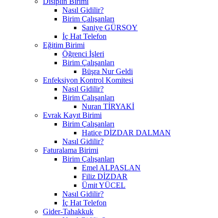
Disiplin Birimi
Nasıl Gidilir?
Birim Çalışanları
Saniye GÜRSOY
İç Hat Telefon
Eğitim Birimi
Öğrenci İşleri
Birim Çalışanları
Büşra Nur Geldi
Enfeksiyon Kontrol Komitesi
Nasıl Gidilir?
Birim Çalışanları
Nuran TİRYAKİ
Evrak Kayıt Birimi
Birim Çalışanları
Hatice DİZDAR DALMAN
Nasıl Gidilir?
Faturalama Birimi
Birim Çalışanları
Emel ALPASLAN
Filiz DİZDAR
Ümit YÜCEL
Nasıl Gidilir?
İç Hat Telefon
Gider-Tahakkuk