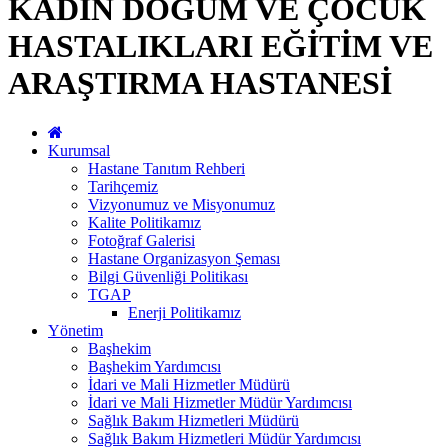
KADIN DOĞUM VE ÇOCUK
HASTALIKLARI EĞİTİM VE
ARAŞTIRMA HASTANESİ
Kurumsal
Hastane Tanıtım Rehberi
Tarihçemiz
Vizyonumuz ve Misyonumuz
Kalite Politikamız
Fotoğraf Galerisi
Hastane Organizasyon Şeması
Bilgi Güvenliği Politikası
TGAP
Enerji Politikamız
Yönetim
Başhekim
Başhekim Yardımcısı
İdari ve Mali Hizmetler Müdürü
İdari ve Mali Hizmetler Müdür Yardımcısı
Sağlık Bakım Hizmetleri Müdürü
Sağlık Bakım Hizmetleri Müdür Yardımcısı