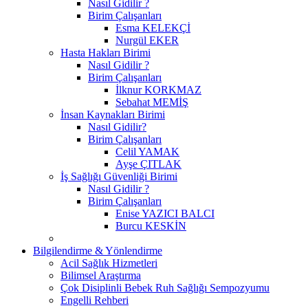
Nasıl Gidilir ?
Birim Çalışanları
Esma KELEKÇİ
Nurgül EKER
Hasta Hakları Birimi
Nasıl Gidilir ?
Birim Çalışanları
İlknur KORKMAZ
Sebahat MEMİŞ
İnsan Kaynakları Birimi
Nasıl Gidilir?
Birim Çalışanları
Celil YAMAK
Ayşe ÇITLAK
İş Sağlığı Güvenliği Birimi
Nasıl Gidilir ?
Birim Çalışanları
Enise YAZICI BALCI
Burcu KESKİN
Bilgilendirme & Yönlendirme
Acil Sağlık Hizmetleri
Bilimsel Araştırma
Çok Disiplinli Bebek Ruh Sağlığı Sempozyumu
Engelli Rehberi