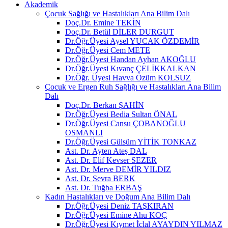
Akademik
Çocuk Sağlığı ve Hastalıkları Ana Bilim Dalı
Doç.Dr. Emine TEKİN
Doç.Dr. Betül DİLER DURGUT
Dr.Öğr.Üyesi Aysel YUCAK ÖZDEMİR
Dr.Öğr.Üyesi Cem METE
Dr.Öğr.Üyesi Handan Ayhan AKOĞLU
Dr.Öğr.Üyesi Kıvanç ÇELİKKALKAN
Dr.Öğr. Üyesi Havva Özüm KOLSUZ
Çocuk ve Ergen Ruh Sağlığı ve Hastalıkları Ana Bilim
Dalı
Doç.Dr. Berkan ŞAHİN
Dr.Öğr.Üyesi Bedia Sultan ÖNAL
Dr.Öğr.Üyesi Cansu ÇOBANOĞLU
OSMANLI
Dr.Öğr.Üyesi Gülsüm YİTİK TONKAZ
Ast. Dr. Ayten Ateş DAL
Ast. Dr. Elif Kevser SEZER
Ast. Dr. Merve DEMİR YILDIZ
Ast. Dr. Sevra BERK
Ast. Dr. Tuğba ERBAŞ
Kadın Hastalıkları ve Doğum Ana Bilim Dalı
Dr.Öğr.Üyesi Deniz TAŞKIRAN
Dr.Öğr.Üyesi Emine Ahu KOÇ
Dr.Öğr.Üyesi Kıymet İclal AYAYDIN YILMAZ