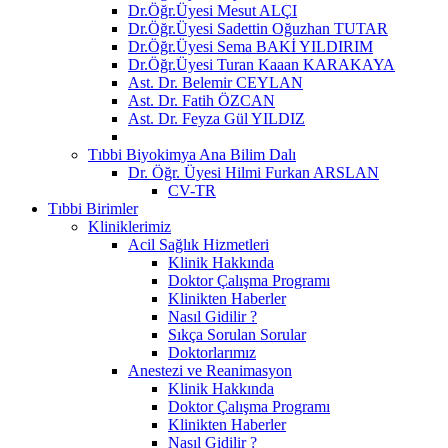
Dr.Öğr.Üyesi Mesut ALÇI
Dr.Öğr.Üyesi Sadettin Oğuzhan TUTAR
Dr.Öğr.Üyesi Sema BAKİ YILDIRIM
Dr.Öğr.Üyesi Turan Kaaan KARAKAYA
Ast. Dr. Belemir CEYLAN
Ast. Dr. Fatih ÖZCAN
Ast. Dr. Feyza Gül YILDIZ
Tıbbi Biyokimya Ana Bilim Dalı
Dr. Öğr. Üyesi Hilmi Furkan ARSLAN
CV-TR
Tıbbi Birimler
Kliniklerimiz
Acil Sağlık Hizmetleri
Klinik Hakkında
Doktor Çalışma Programı
Klinikten Haberler
Nasıl Gidilir ?
Sıkça Sorulan Sorular
Doktorlarımız
Anestezi ve Reanimasyon
Klinik Hakkında
Doktor Çalışma Programı
Klinikten Haberler
Nasıl Gidilir ?