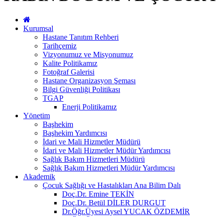
Kurumsal
Hastane Tanıtım Rehberi
Tarihçemiz
Vizyonumuz ve Misyonumuz
Kalite Politikamız
Fotoğraf Galerisi
Hastane Organizasyon Şeması
Bilgi Güvenliği Politikası
TGAP
Enerji Politikamız
Yönetim
Başhekim
Başhekim Yardımcısı
İdari ve Mali Hizmetler Müdürü
İdari ve Mali Hizmetler Müdür Yardımcısı
Sağlık Bakım Hizmetleri Müdürü
Sağlık Bakım Hizmetleri Müdür Yardımcısı
Akademik
Çocuk Sağlığı ve Hastalıkları Ana Bilim Dalı
Doç.Dr. Emine TEKİN
Doç.Dr. Betül DİLER DURGUT
Dr.Öğr.Üyesi Aysel YUCAK ÖZDEMİR