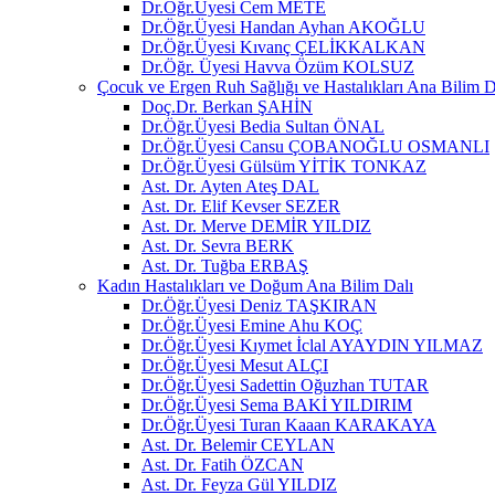
Dr.Öğr.Üyesi Cem METE
Dr.Öğr.Üyesi Handan Ayhan AKOĞLU
Dr.Öğr.Üyesi Kıvanç ÇELİKKALKAN
Dr.Öğr. Üyesi Havva Özüm KOLSUZ
Çocuk ve Ergen Ruh Sağlığı ve Hastalıkları Ana Bilim D
Doç.Dr. Berkan ŞAHİN
Dr.Öğr.Üyesi Bedia Sultan ÖNAL
Dr.Öğr.Üyesi Cansu ÇOBANOĞLU OSMANLI
Dr.Öğr.Üyesi Gülsüm YİTİK TONKAZ
Ast. Dr. Ayten Ateş DAL
Ast. Dr. Elif Kevser SEZER
Ast. Dr. Merve DEMİR YILDIZ
Ast. Dr. Sevra BERK
Ast. Dr. Tuğba ERBAŞ
Kadın Hastalıkları ve Doğum Ana Bilim Dalı
Dr.Öğr.Üyesi Deniz TAŞKIRAN
Dr.Öğr.Üyesi Emine Ahu KOÇ
Dr.Öğr.Üyesi Kıymet İclal AYAYDIN YILMAZ
Dr.Öğr.Üyesi Mesut ALÇI
Dr.Öğr.Üyesi Sadettin Oğuzhan TUTAR
Dr.Öğr.Üyesi Sema BAKİ YILDIRIM
Dr.Öğr.Üyesi Turan Kaaan KARAKAYA
Ast. Dr. Belemir CEYLAN
Ast. Dr. Fatih ÖZCAN
Ast. Dr. Feyza Gül YILDIZ