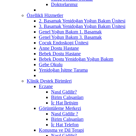
Doktorlarımız
Özellikli Hizmetler
2. Basamak Yenidoğan Yoğun Bakım Ünitesi
3. Basamak Yenidoğan Yoğun Bakım Ünitesi
Genel Yoğun Bakım 1. Basamak
Genel Yoğun Bakım 3. Basamak
Çocuk Endoskopi Ünitesi
Anne Dostu Hastane
Bebek Dostu Hastane
Bebek Dostu Yenidoğan Yoğun Bakım
Gebe Okulu
Yenidoğan İşitme Tarama
Klinik Destek Birimleri
Eczane
Nasıl Gidilir?
Birim Çalışanları
İç Hat İletişim
Görüntüleme Merkezi
Nasıl Gidilir ?
Birim Çalışanları
İç Hat Telefon
Konuşma ve Dil Terapi
Nasıl Gidilir?