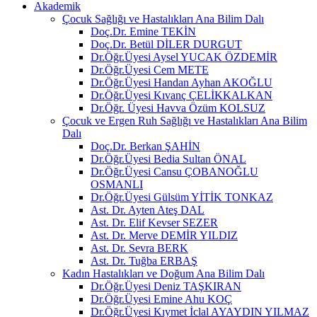
Akademik
Çocuk Sağlığı ve Hastalıkları Ana Bilim Dalı
Doç.Dr. Emine TEKİN
Doç.Dr. Betül DİLER DURGUT
Dr.Öğr.Üyesi Aysel YUCAK ÖZDEMİR
Dr.Öğr.Üyesi Cem METE
Dr.Öğr.Üyesi Handan Ayhan AKOĞLU
Dr.Öğr.Üyesi Kıvanç ÇELİKKALKAN
Dr.Öğr. Üyesi Havva Özüm KOLSUZ
Çocuk ve Ergen Ruh Sağlığı ve Hastalıkları Ana Bilim
Dalı
Doç.Dr. Berkan ŞAHİN
Dr.Öğr.Üyesi Bedia Sultan ÖNAL
Dr.Öğr.Üyesi Cansu ÇOBANOĞLU
OSMANLI
Dr.Öğr.Üyesi Gülsüm YİTİK TONKAZ
Ast. Dr. Ayten Ateş DAL
Ast. Dr. Elif Kevser SEZER
Ast. Dr. Merve DEMİR YILDIZ
Ast. Dr. Sevra BERK
Ast. Dr. Tuğba ERBAŞ
Kadın Hastalıkları ve Doğum Ana Bilim Dalı
Dr.Öğr.Üyesi Deniz TAŞKIRAN
Dr.Öğr.Üyesi Emine Ahu KOÇ
Dr.Öğr.Üyesi Kıymet İclal AYAYDIN YILMAZ