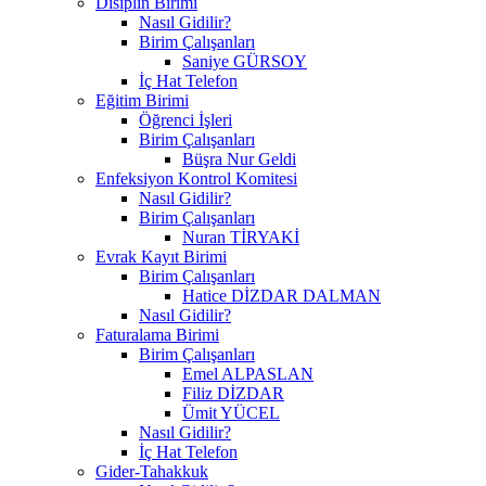
Disiplin Birimi
Nasıl Gidilir?
Birim Çalışanları
Saniye GÜRSOY
İç Hat Telefon
Eğitim Birimi
Öğrenci İşleri
Birim Çalışanları
Büşra Nur Geldi
Enfeksiyon Kontrol Komitesi
Nasıl Gidilir?
Birim Çalışanları
Nuran TİRYAKİ
Evrak Kayıt Birimi
Birim Çalışanları
Hatice DİZDAR DALMAN
Nasıl Gidilir?
Faturalama Birimi
Birim Çalışanları
Emel ALPASLAN
Filiz DİZDAR
Ümit YÜCEL
Nasıl Gidilir?
İç Hat Telefon
Gider-Tahakkuk