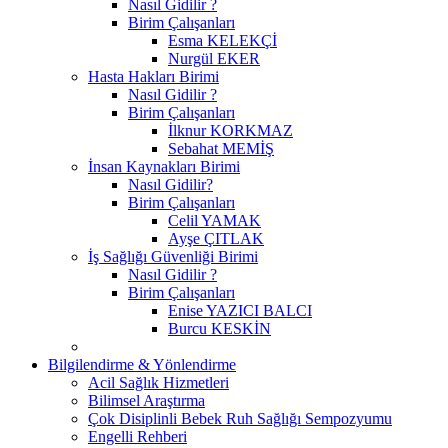
Nasıl Gidilir ?
Birim Çalışanları
Esma KELEKÇİ
Nurgül EKER
Hasta Hakları Birimi
Nasıl Gidilir ?
Birim Çalışanları
İlknur KORKMAZ
Sebahat MEMİŞ
İnsan Kaynakları Birimi
Nasıl Gidilir?
Birim Çalışanları
Celil YAMAK
Ayşe ÇITLAK
İş Sağlığı Güvenliği Birimi
Nasıl Gidilir ?
Birim Çalışanları
Enise YAZICI BALCI
Burcu KESKİN
Bilgilendirme & Yönlendirme
Acil Sağlık Hizmetleri
Bilimsel Araştırma
Çok Disiplinli Bebek Ruh Sağlığı Sempozyumu
Engelli Rehberi