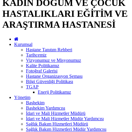
KADIN DOĞUM VE ÇOCUK
HASTALIKLARI EĞİTİM VE
ARAŞTIRMA HASTANESİ
Kurumsal
Hastane Tanıtım Rehberi
Tarihçemiz
Vizyonumuz ve Misyonumuz
Kalite Politikamız
Fotoğraf Galerisi
Hastane Organizasyon Şeması
Bilgi Güvenliği Politikası
TGAP
Enerji Politikamız
Yönetim
Başhekim
Başhekim Yardımcısı
İdari ve Mali Hizmetler Müdürü
İdari ve Mali Hizmetler Müdür Yardımcısı
Sağlık Bakım Hizmetleri Müdürü
Sağlık Bakım Hizmetleri Müdür Yardımcısı