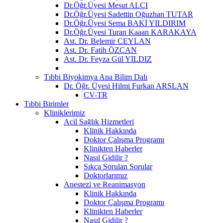
Dr.Öğr.Üyesi Mesut ALÇI
Dr.Öğr.Üyesi Sadettin Oğuzhan TUTAR
Dr.Öğr.Üyesi Sema BAKİ YILDIRIM
Dr.Öğr.Üyesi Turan Kaaan KARAKAYA
Ast. Dr. Belemir CEYLAN
Ast. Dr. Fatih ÖZCAN
Ast. Dr. Feyza Gül YILDIZ
Tıbbi Biyokimya Ana Bilim Dalı
Dr. Öğr. Üyesi Hilmi Furkan ARSLAN
CV-TR
Tıbbi Birimler
Kliniklerimiz
Acil Sağlık Hizmetleri
Klinik Hakkında
Doktor Çalışma Programı
Klinikten Haberler
Nasıl Gidilir ?
Sıkça Sorulan Sorular
Doktorlarımız
Anestezi ve Reanimasyon
Klinik Hakkında
Doktor Çalışma Programı
Klinikten Haberler
Nasıl Gidilir ?