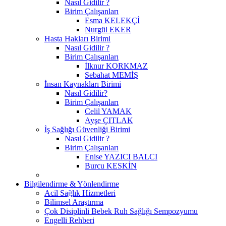
Nasıl Gidilir ?
Birim Çalışanları
Esma KELEKÇİ
Nurgül EKER
Hasta Hakları Birimi
Nasıl Gidilir ?
Birim Çalışanları
İlknur KORKMAZ
Sebahat MEMİŞ
İnsan Kaynakları Birimi
Nasıl Gidilir?
Birim Çalışanları
Celil YAMAK
Ayşe ÇITLAK
İş Sağlığı Güvenliği Birimi
Nasıl Gidilir ?
Birim Çalışanları
Enise YAZICI BALCI
Burcu KESKİN
Bilgilendirme & Yönlendirme
Acil Sağlık Hizmetleri
Bilimsel Araştırma
Çok Disiplinli Bebek Ruh Sağlığı Sempozyumu
Engelli Rehberi