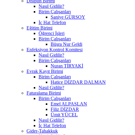
Disiplin Birimi
Nasıl Gidilir?
Birim Çalışanları
Saniye GÜRSOY
İç Hat Telefon
Eğitim Birimi
Öğrenci İşleri
Birim Çalışanları
Büşra Nur Geldi
Enfeksiyon Kontrol Komitesi
Nasıl Gidilir?
Birim Çalışanları
Nuran TİRYAKİ
Evrak Kayıt Birimi
Birim Çalışanları
Hatice DİZDAR DALMAN
Nasıl Gidilir?
Faturalama Birimi
Birim Çalışanları
Emel ALPASLAN
Filiz DİZDAR
Ümit YÜCEL
Nasıl Gidilir?
İç Hat Telefon
Gider-Tahakkuk