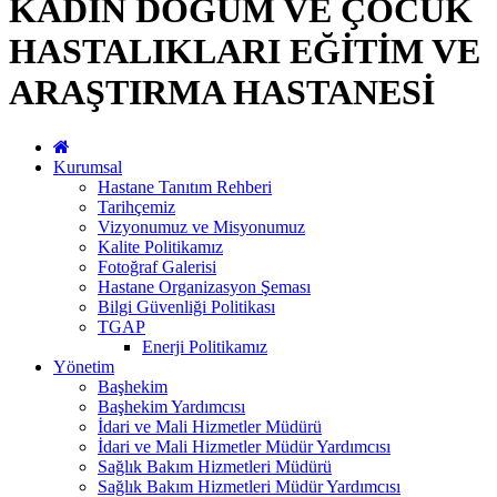
KADIN DOĞUM VE ÇOCUK
HASTALIKLARI EĞİTİM VE
ARAŞTIRMA HASTANESİ
Kurumsal
Hastane Tanıtım Rehberi
Tarihçemiz
Vizyonumuz ve Misyonumuz
Kalite Politikamız
Fotoğraf Galerisi
Hastane Organizasyon Şeması
Bilgi Güvenliği Politikası
TGAP
Enerji Politikamız
Yönetim
Başhekim
Başhekim Yardımcısı
İdari ve Mali Hizmetler Müdürü
İdari ve Mali Hizmetler Müdür Yardımcısı
Sağlık Bakım Hizmetleri Müdürü
Sağlık Bakım Hizmetleri Müdür Yardımcısı