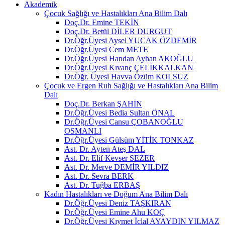
Akademik
Çocuk Sağlığı ve Hastalıkları Ana Bilim Dalı
Doç.Dr. Emine TEKİN
Doç.Dr. Betül DİLER DURGUT
Dr.Öğr.Üyesi Aysel YUCAK ÖZDEMİR
Dr.Öğr.Üyesi Cem METE
Dr.Öğr.Üyesi Handan Ayhan AKOĞLU
Dr.Öğr.Üyesi Kıvanç ÇELİKKALKAN
Dr.Öğr. Üyesi Havva Özüm KOLSUZ
Çocuk ve Ergen Ruh Sağlığı ve Hastalıkları Ana Bilim
Dalı
Doç.Dr. Berkan ŞAHİN
Dr.Öğr.Üyesi Bedia Sultan ÖNAL
Dr.Öğr.Üyesi Cansu ÇOBANOĞLU
OSMANLI
Dr.Öğr.Üyesi Gülsüm YİTİK TONKAZ
Ast. Dr. Ayten Ateş DAL
Ast. Dr. Elif Kevser SEZER
Ast. Dr. Merve DEMİR YILDIZ
Ast. Dr. Sevra BERK
Ast. Dr. Tuğba ERBAŞ
Kadın Hastalıkları ve Doğum Ana Bilim Dalı
Dr.Öğr.Üyesi Deniz TAŞKIRAN
Dr.Öğr.Üyesi Emine Ahu KOÇ
Dr.Öğr.Üyesi Kıymet İclal AYAYDIN YILMAZ