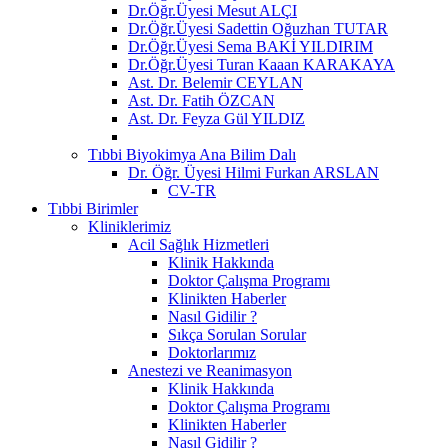
Dr.Öğr.Üyesi Mesut ALÇI
Dr.Öğr.Üyesi Sadettin Oğuzhan TUTAR
Dr.Öğr.Üyesi Sema BAKİ YILDIRIM
Dr.Öğr.Üyesi Turan Kaaan KARAKAYA
Ast. Dr. Belemir CEYLAN
Ast. Dr. Fatih ÖZCAN
Ast. Dr. Feyza Gül YILDIZ
Tıbbi Biyokimya Ana Bilim Dalı
Dr. Öğr. Üyesi Hilmi Furkan ARSLAN
CV-TR
Tıbbi Birimler
Kliniklerimiz
Acil Sağlık Hizmetleri
Klinik Hakkında
Doktor Çalışma Programı
Klinikten Haberler
Nasıl Gidilir ?
Sıkça Sorulan Sorular
Doktorlarımız
Anestezi ve Reanimasyon
Klinik Hakkında
Doktor Çalışma Programı
Klinikten Haberler
Nasıl Gidilir ?